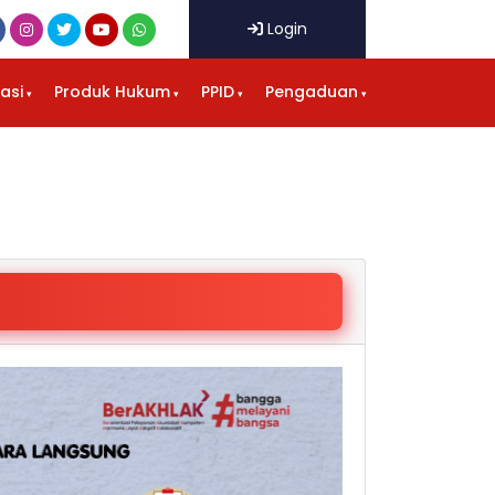
Login
kasi
Produk Hukum
PPID
Pengaduan