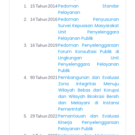
Pedoman Standar
1.
15
Tahun
2014
Pelayanan
Pedoman Penyusunan
2.
14
Tahun
2016
Survei Kepuasan Masyarakat
Unit Penyelenggara
Pelayanan Publik
Pedoman Penyelenggaraan
3.
16
Tahun
2019
Forum Konsultasi Publik di
Lingkungan Unit
Penyelenggara Pelayanan
Publik
Pembangunan dan Evaluasi
4.
90
Tahun
2021
Zona Integritas Menuju
Wilayah Bebas dari Korupsi
dan Wilayah Birokrasi Bersih
dan Melayani di Instansi
Pemerintah
Pemantauan dan Evaluasi
5.
29
Tahun
2022
Kinerja Penyelenggaraan
Pelayanan Publik