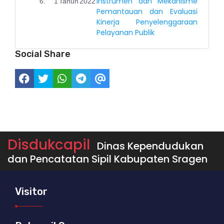
Instrumen dan Mekanisme
6.
1
Tahun
2022
Pemantauan dan Evaluasi
Kinerja Penyelenggaraan
Pelayanan Publik
Social Share
Disdukcapil
Dinas Kependudukan
dan Pencatatan Sipil Kabupaten Sragen
Visitor